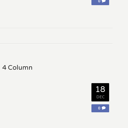
0
– 4 Column
18
DEC
0