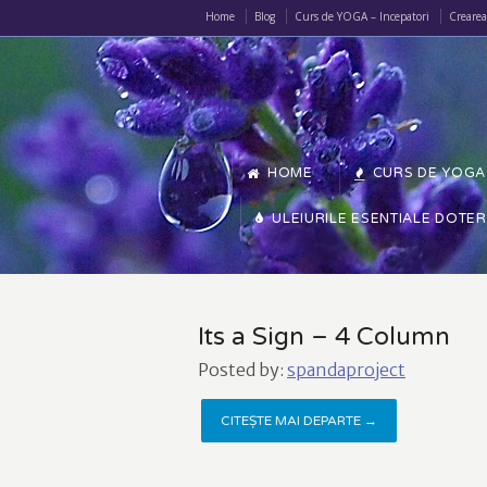
Home
Blog
Curs de YOGA – Incepatori
Creare
HOME
CURS DE YOGA 
ULEIURILE ESENTIALE DOTE
Its a Sign – 4 Column
Posted by:
spandaproject
CITEȘTE MAI DEPARTE →