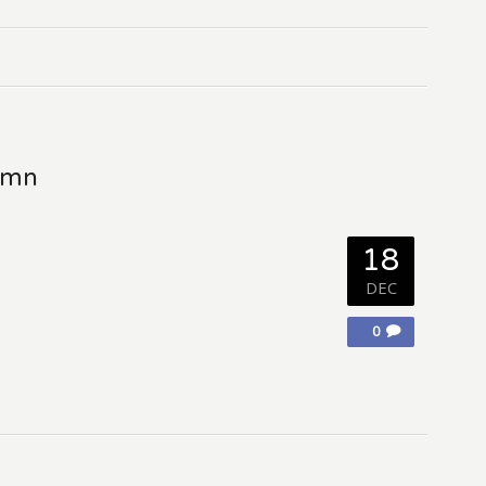
umn
18
DEC
0