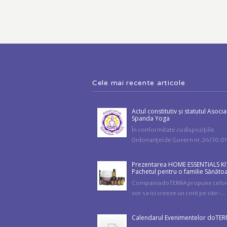
Cele mai recente articole
Actul constitutiv și statutul Asocia
Spanda Yoga
În conformitate cu dispoziţiile
Ordonanţei de Guvern nr.26/30.01.
Prezentarea HOME ESSENTIALS KI
Pachetul pentru o familie Sănăto
Compania doTERRA propune celor
vor sa isi creeze un cont pe site-...
Calendarul Evenimentelor doTER