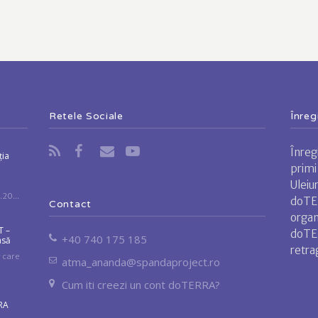
Retele Sociale
Înreg
Înreg
ția
primi
Uleiu
20...
doTER
Contact
organ
T –
doTER
+40 740 175 185
asă
retra
 care
atma_ananda@spandaproject.ro
Cum iti creezi un cont doTERRA?
RA