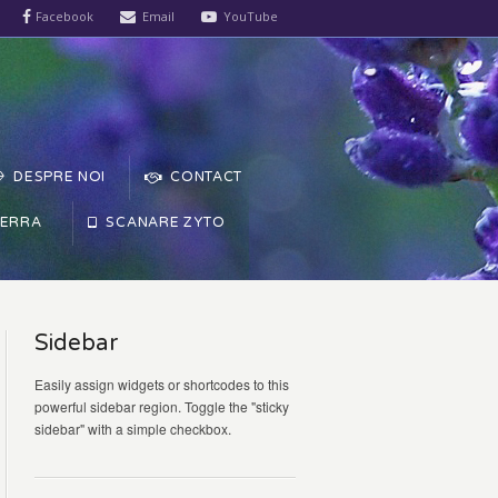
Facebook
Email
YouTube
DESPRE NOI
CONTACT
TERRA
SCANARE ZYTO
Sidebar
Easily assign widgets or shortcodes to this
powerful sidebar region. Toggle the "sticky
sidebar" with a simple checkbox.