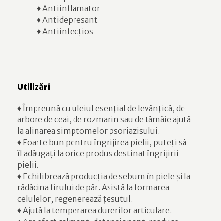
♦ Antiinflamator
♦ Antidepresant
♦ Antiinfecțios
Utilizări
♦ Împreună cu uleiul esențial de levănțică, de
arbore de ceai, de rozmarin sau de tămâie ajută
la alinarea simptomelor psoriazisului.
♦ Foarte bun pentru îngrijirea pielii, puteți să
îl adăugați la orice produs destinat îngrijirii
pielii.
♦ Echilibrează producția de sebum în piele și la
rădăcina firului de păr. Asistă la formarea
celulelor, regenerează țesutul.
♦ Ajută la temperarea durerilor articulare.