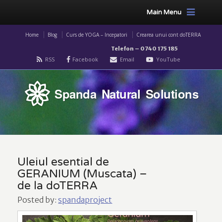
Main Menu
Home
Blog
Curs de YOGA – Incepatori
Crearea unui cont doTERRA
Telefon – 0740 175 185
RSS
Facebook
Email
YouTube
Spanda Natural Solutions
Uleiul esential de
GERANIUM (Muscata) –
de la doTERRA
Posted by:
spandaproject