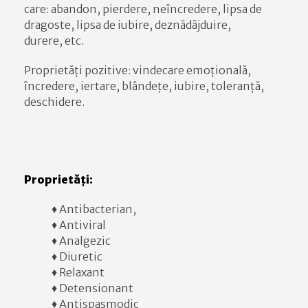
care: abandon, pierdere, neîncredere, lipsa de
dragoste, lipsa de iubire, deznădăjduire,
durere, etc.
Proprietăți pozitive: vindecare emoțională,
încredere, iertare, blândețe, iubire, toleranță,
deschidere.
Proprietăți:
♦ Antibacterian,
♦ Antiviral
♦ Analgezic
♦ Diuretic
♦ Relaxant
♦ Detensionant
♦ Antispasmodic