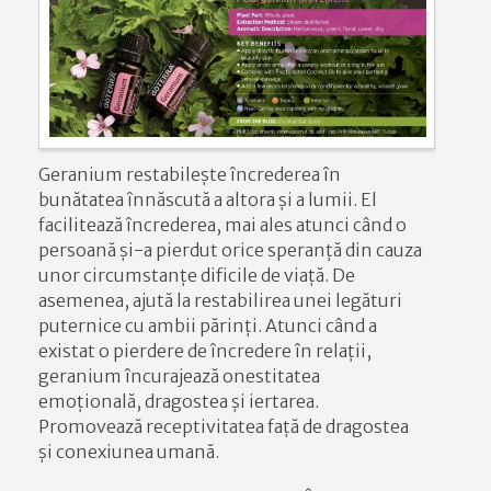
Geranium restabilește încrederea în
bunătatea înnăscută a altora și a lumii. El
facilitează încrederea, mai ales atunci când o
persoană și-a pierdut orice speranță din cauza
unor circumstanțe dificile de viață. De
asemenea, ajută la restabilirea unei legături
puternice cu ambii părinți. Atunci când a
existat o pierdere de încredere în relații,
geranium încurajează onestitatea
emoțională, dragostea și iertarea.
Promovează receptivitatea față de dragostea
și conexiunea umană.