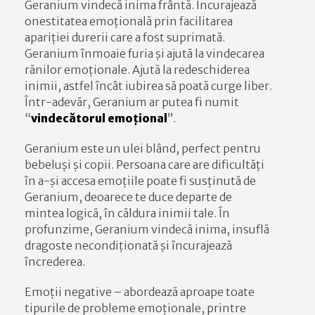
Geranium vindecă inima frântă. Încurajează
onestitatea emoțională prin facilitarea
apariției durerii care a fost suprimată.
Geranium înmoaie furia și ajută la vindecarea
rănilor emoționale. Ajută la redeschiderea
inimii, astfel încât iubirea să poată curge liber.
Într-adevăr, Geranium ar putea fi numit
“
vindecătorul emoțional
”.
Geranium este un ulei blând, perfect pentru
bebeluși și copii. Persoana care are dificultăți
în a-și accesa emoțiile poate fi susținută de
Geranium, deoarece te duce departe de
mintea logică, în căldura inimii tale. În
profunzime, Geranium vindecă inima, insuflă
dragoste necondiționată și încurajează
încrederea.
Emoții negative – abordează aproape toate
tipurile de probleme emoționale, printre