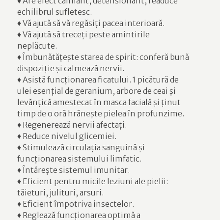
♦ Are efect calmant, detensionant, readuce
echilibrul sufletesc.
♦ Vă ajută să vă regăsiți pacea interioară.
♦ Vă ajută să treceți peste amintirile
neplăcute.
♦ Îmbunătățește starea de spirit: conferă bună
dispoziție și calmează nervii.
♦ Asistă funcționarea ficatului. 1 picătură de
ulei esențial de geranium, arbore de ceai și
levănțică amestecat în masca facială și ținut
timp de o oră hrănește pielea în profunzime.
♦ Regenerează nervii afectați.
♦ Reduce nivelul glicemiei.
♦ Stimulează circulația sanguină și
funcționarea sistemului limfatic.
♦ Întărește sistemul imunitar.
♦ Eficient pentru micile leziuni ale pielii:
tăieturi, julituri, arsuri.
♦ Eficient împotriva insectelor.
♦ Reglează funcționarea optimă a