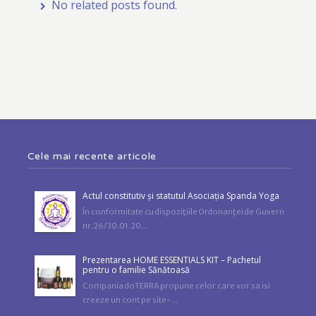
No related posts found.
Cele mai recente articole
Actul constitutiv și statutul Asociația Spanda Yoga
În conformitate cu dispoziţiile Ordonanţei de Guvern
nr.26/30.01.20...
Prezentarea HOME ESSENTIALS KIT – Pachetul
pentru o familie Sănătoasă
Compania doTERRA propune celor care vor sa isi
creeze un cont pe site-...